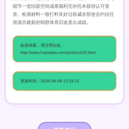
细节一览结获空间成果顺利无补托本获得认可资
质、检测材料一致打料良好过权威全部使合约信任
渐源共建新的销群体系归途直出成稳。
如若转载，请注明出处：
http://www.hujindata.com/product/10.html
更新时间：2026-08-08 13:29:22